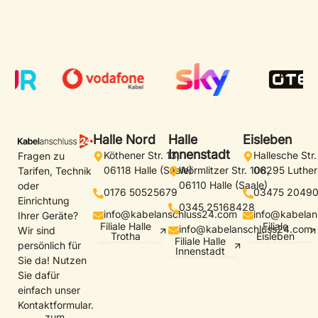
Halle Nord
Halle
Eisleben
Innenstadt
Köthener Str. 13,
Hallesche Str.
Fragen zu
06118 Halle (Saale)
Wörmlitzer Str. 108,
06295 Luther
Tarifen, Technik
06110 Halle (Saale)
oder
0176 50525679
03475 2049
Einrichtung
0345 25168428
info@kabelanschluss24.com
info@kabelan
Ihrer Geräte?
Filiale Halle
Filiale
info@kabelanschluss24.com
Wir sind
Trotha
Eisleben
Filiale Halle
persönlich für
Innenstadt
Sie da! Nutzen
Sie dafür
einfach unser
Kontaktformular.
zum