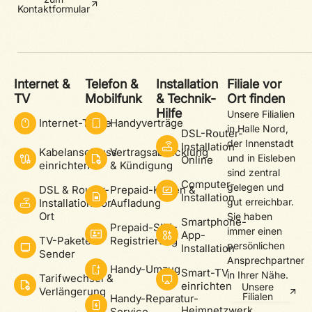
Kontaktformular
Internet &
Telefon &
Installation
Filiale vor
TV
Mobilfunk
& Technik-
Ort finden
Hilfe
Unsere Filialien
Internet-Tarife
Handyverträge
in Halle Nord,
DSL-Router-
der Innenstadt
Installation
Kabelanschluss
Vertragsabwicklung
und in Eisleben
Online
einrichten
& Kündigung
sind zentral
Computer-
gelegen und
DSL & Router-
Prepaid-Karten &
Installation
gut erreichbar.
Installation vor
Aufladung
Ort
Sie haben
Smartphone-
Prepaid-SIM-
immer einen
App-
TV-Pakete &
Registrierung
persönlichen
Installation
Sender
Ansprechpartner
Handy-Umzug
Smart-TV
in Ihrer Nähe.
Tarifwechsel &
einrichten
Unsere
Verlängerung
Filialen
Handy-Reparatur-
Heimnetzwerk
Service