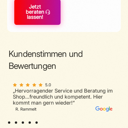
Jetzt
beraten
lassen!
Kundenstimmen und
Bewertungen
5.0
„Hervorragender Service und Beratung im
5.0
Shop…freundlich und kompetent. Hier
„Sehr guter Service, geduldiger und
kompetenter Berater. Sicherlich die
kommt man gern wieder!“
Nummer eins für Probleme/Fragen rund
um Telecolumbus in Halle.“
M. Bar
R. Rammelt