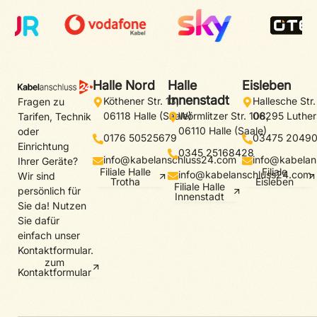
Halle Nord
Halle
Eisleben
Innenstadt
Köthener Str. 13,
Hallesche Str.
Fragen zu
06118 Halle (Saale)
Wörmlitzer Str. 108,
06295 Luther
Tarifen, Technik
06110 Halle (Saale)
oder
0176 50525679
03475 2049
Einrichtung
0345 25168428
info@kabelanschluss24.com
info@kabelan
Ihrer Geräte?
Filiale Halle
Filiale
info@kabelanschluss24.com
Wir sind
Trotha
Eisleben
Filiale Halle
persönlich für
Innenstadt
Sie da! Nutzen
Sie dafür
einfach unser
Kontaktformular.
zum
Kontaktformular