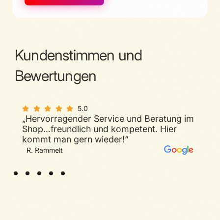
Kundenstimmen und
Bewertungen
5.0
„Hervorragender Service und Beratung im
5.0
Shop…freundlich und kompetent. Hier
„Sehr guter Service, geduldiger und
kompetenter Berater. Sicherlich die
kommt man gern wieder!“
Nummer eins für Probleme/Fragen rund
um Telecolumbus in Halle.“
M. Bar
R. Rammelt