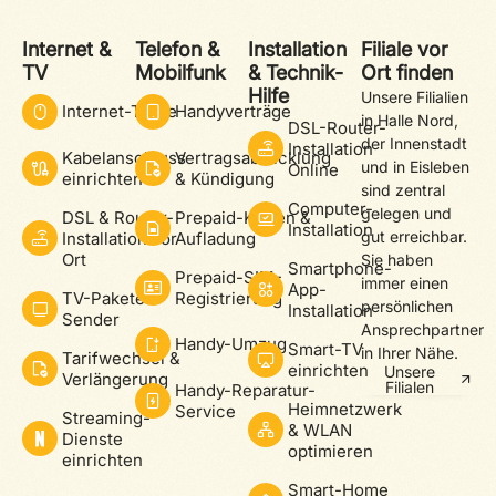
Internet &
Telefon &
Installation
Filiale vor
TV
Mobilfunk
& Technik-
Ort finden
Hilfe
Unsere Filialien
Internet-Tarife
Handyverträge
in Halle Nord,
DSL-Router-
der Innenstadt
Installation
Kabelanschluss
Vertragsabwicklung
und in Eisleben
Online
einrichten
& Kündigung
sind zentral
Computer-
gelegen und
DSL & Router-
Prepaid-Karten &
Installation
gut erreichbar.
Installation vor
Aufladung
Ort
Sie haben
Smartphone-
Prepaid-SIM-
immer einen
App-
TV-Pakete &
Registrierung
persönlichen
Installation
Sender
Ansprechpartner
Handy-Umzug
Smart-TV
in Ihrer Nähe.
Tarifwechsel &
einrichten
Unsere
Verlängerung
Filialen
Handy-Reparatur-
Heimnetzwerk
Service
Streaming-
& WLAN
Dienste
optimieren
einrichten
Smart-Home