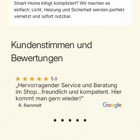
Smart-Home klingt kompliziert? Wir machen es
einfach: Licht, Heizung und Sicherheit werden perfekt
vernetzt und sofort nutzbar.
Kundenstimmen und
Bewertungen
5.0
„Hervorragender Service und Beratung
5.0
im Shop…freundlich und kompetent. Hier
„Sehr guter Service, geduldiger und
kompetenter Berater. Sicherlich die
kommt man gern wieder!“
Nummer eins für Probleme/Fragen rund
um Telecolumbus in Halle.“
M. Bar
R. Rammelt