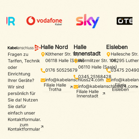
Halle Nord
Halle
Eisleben
Innenstadt
Köthener Str. 13,
Hallesche Str.
Fragen zu
06118 Halle (Saale)
Wörmlitzer Str. 108,
06295 Luther
Tarifen, Technik
06110 Halle (Saale)
oder
0176 50525679
03475 2049
Einrichtung
0345 25168428
info@kabelanschluss24.com
info@kabelan
Ihrer Geräte?
Filiale Halle
Filiale
info@kabelanschluss24.com
Wir sind
Trotha
Eisleben
Filiale Halle
persönlich für
Innenstadt
Sie da! Nutzen
Sie dafür
einfach unser
Kontaktformular.
zum
Kontaktformular