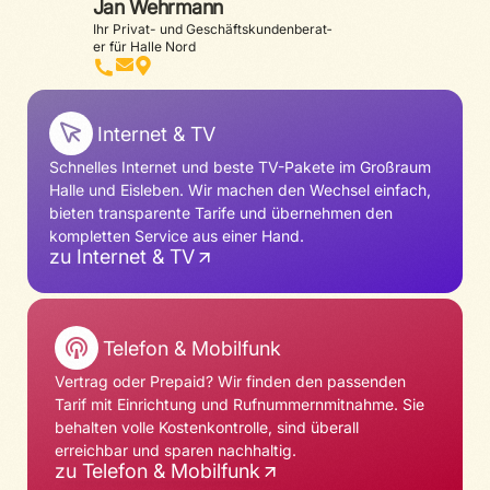
Jan Wehrmann
Ihr Privat- und Geschäfts­kun­den­be­rat­
er für Halle Nord
Internet & TV
Schnelles Internet und beste TV-Pakete im Großraum
Halle und Eisleben. Wir machen den Wechsel einfach,
bieten transparente Tarife und übernehmen den
kompletten Service aus einer Hand.
zu Internet & TV
Telefon & Mobilfunk
Vertrag oder Prepaid? Wir finden den passenden
Tarif mit Einrichtung und Rufnummernmitnahme. Sie
behalten volle Kostenkontrolle, sind überall
erreichbar und sparen nachhaltig.
zu Telefon & Mobilfunk