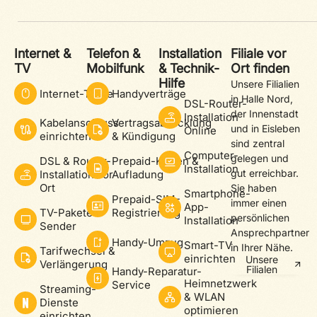
Internet &
Telefon &
Installation
Filiale vor
TV
Mobilfunk
& Technik-
Ort finden
Hilfe
Unsere Filialien
Internet-Tarife
Handyverträge
in Halle Nord,
DSL-Router-
der Innenstadt
Installation
Kabelanschluss
Vertragsabwicklung
und in Eisleben
Online
einrichten
& Kündigung
sind zentral
Computer-
gelegen und
DSL & Router-
Prepaid-Karten &
Installation
gut erreichbar.
Installation vor
Aufladung
Ort
Sie haben
Smartphone-
Prepaid-SIM-
immer einen
App-
TV-Pakete &
Registrierung
persönlichen
Installation
Sender
Ansprechpartner
Handy-Umzug
Smart-TV
in Ihrer Nähe.
Tarifwechsel &
einrichten
Unsere
Verlängerung
Filialen
Handy-Reparatur-
Heimnetzwerk
Service
Streaming-
& WLAN
Dienste
optimieren
einrichten