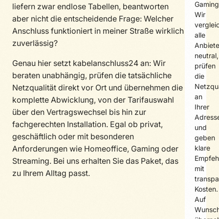
Gaming
liefern zwar endlose Tabellen, beantworten
Wir
aber nicht die entscheidende Frage: Welcher
verglei
Anschluss funktioniert in meiner Straße wirklich
alle
zuverlässig?
Anbiete
neutral,
Genau hier setzt kabelanschluss24 an: Wir
prüfen
beraten unabhängig, prüfen die tatsächliche
die
Netzqua
Netzqualität direkt vor Ort und übernehmen die
an
komplette Abwicklung, von der Tarifauswahl
Ihrer
über den Vertragswechsel bis hin zur
Adress
fachgerechten Installation. Egal ob privat,
und
geschäftlich oder mit besonderen
geben
Anforderungen wie Homeoffice, Gaming oder
klare
Empfeh
Streaming. Bei uns erhalten Sie das Paket, das
mit
zu Ihrem Alltag passt.
transpa
Kosten.
Auf
Wunsc