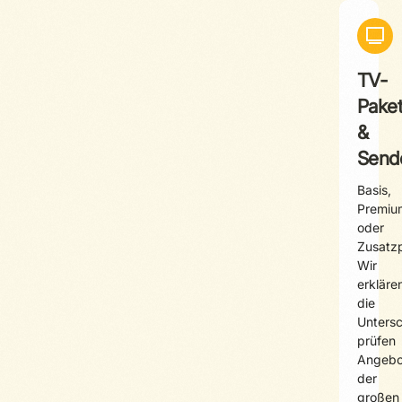
TV-
Pake
&
Send
Basis,
Premiu
oder
Zusatz
Wir
erkläre
die
Untersc
prüfen
Angebo
der
großen