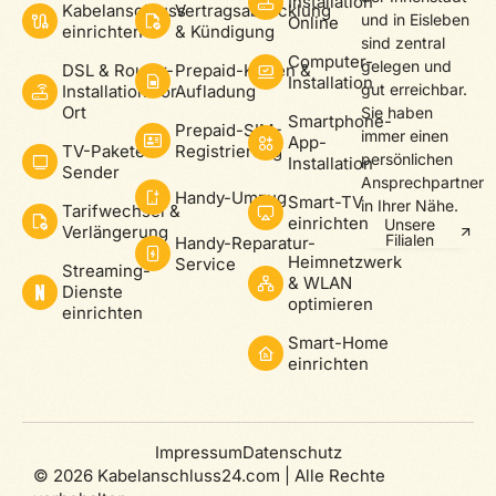
Installation
Kabelanschluss
Vertragsabwicklung
und in Eisleben
Online
einrichten
& Kündigung
sind zentral
Computer-
gelegen und
DSL & Router-
Prepaid-Karten &
Installation
gut erreichbar.
Installation vor
Aufladung
Ort
Sie haben
Smartphone-
Prepaid-SIM-
immer einen
App-
TV-Pakete &
Registrierung
persönlichen
Installation
Sender
Ansprechpartner
Handy-Umzug
Smart-TV
in Ihrer Nähe.
Tarifwechsel &
einrichten
Unsere
Verlängerung
Filialen
Handy-Reparatur-
Heimnetzwerk
Service
Streaming-
& WLAN
Dienste
optimieren
einrichten
Smart-Home
einrichten
Impressum
Datenschutz
© 2026 Kabelanschluss24.com | Alle Rechte