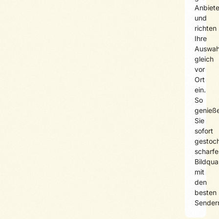
Anbiete
und
richten
Ihre
Auswah
gleich
vor
Ort
ein.
So
genieß
Sie
sofort
gestoc
scharfe
Bildqual
mit
den
besten
Sender