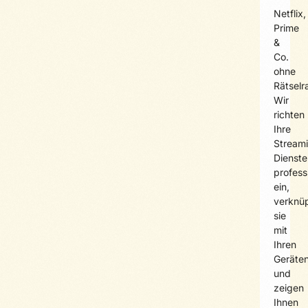
Netflix,
Prime
&
Co.
ohne
Rätselr
Wir
richten
Ihre
Stream
Dienste
profess
ein,
verknü
sie
mit
Ihren
Geräte
und
zeigen
Ihnen