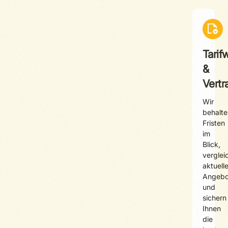
Tarif
&
Vertr
Wir
behalte
Fristen
im
Blick,
verglei
aktuell
Angebo
und
sichern
Ihnen
die