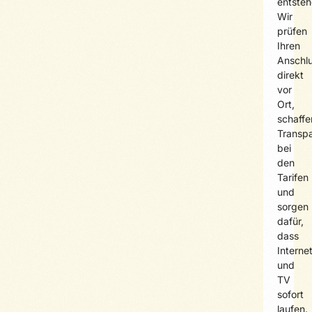
entsteh
Wir
prüfen
Ihren
Anschl
direkt
vor
Ort,
schaffe
Transp
bei
den
Tarifen
und
sorgen
dafür,
dass
Interne
und
TV
sofort
laufen.