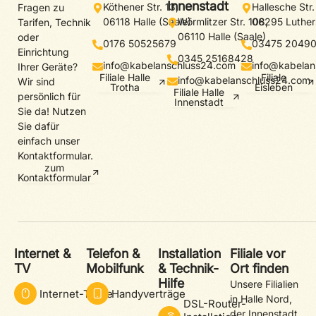
Innenstadt
Köthener Str. 13,
Hallesche Str.
Fragen zu
06118 Halle (Saale)
Wörmlitzer Str. 108,
06295 Luther
Tarifen, Technik
06110 Halle (Saale)
oder
0176 50525679
03475 2049
Einrichtung
0345 25168428
info@kabelanschluss24.com
info@kabelan
Ihrer Geräte?
Filiale Halle
Filiale
info@kabelanschluss24.com
Wir sind
Trotha
Eisleben
Filiale Halle
persönlich für
Innenstadt
Sie da! Nutzen
Sie dafür
einfach unser
Kontaktformular.
zum
Kontaktformular
Internet &
Telefon &
Installation
Filiale vor
TV
Mobilfunk
& Technik-
Ort finden
Hilfe
Unsere Filialien
Internet-Tarife
Handyverträge
in Halle Nord,
DSL-Router-
der Innenstadt