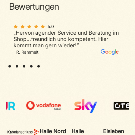
Bewertungen
5.0
„Hervorragender Service und Beratung im
5.0
Shop…freundlich und kompetent. Hier
„Sehr guter Service, geduldiger und
kompetenter Berater. Sicherlich die
kommt man gern wieder!“
Nummer eins für Probleme/Fragen rund
um Telecolumbus in Halle.“
M. Bar
R. Rammelt
Halle Nord
Halle
Eisleben