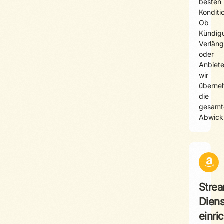
besten
Konditi
Ob
Kündig
Verlän
oder
Anbiete
wir
überne
die
gesamt
Abwick
Stre
Diens
einri