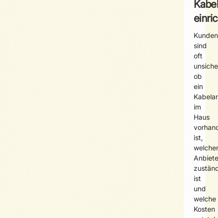
Kabe
einri
Kunden
sind
oft
unsiche
ob
ein
Kabela
im
Haus
vorhan
ist,
welche
Anbiete
zustän
ist
und
welche
Kosten