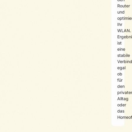
Router
und
optimie
Ihr
WLAN.
Ergebni
ist
eine
stabile
Verbin
egal
ob
für
den
private
Alltag
oder
das
Homeoff