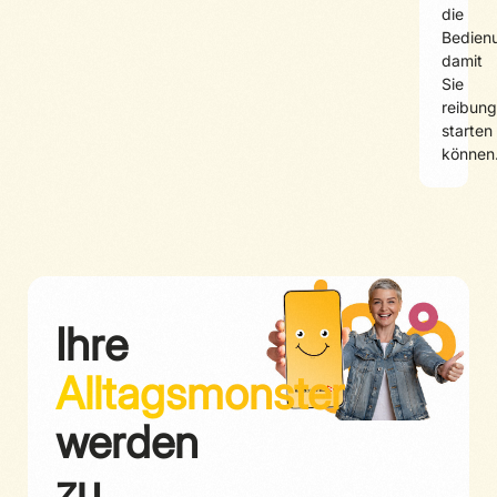
die
Bedien
damit
Sie
reibung
starten
können
Ihre
Alltagsmonster
werden
zu