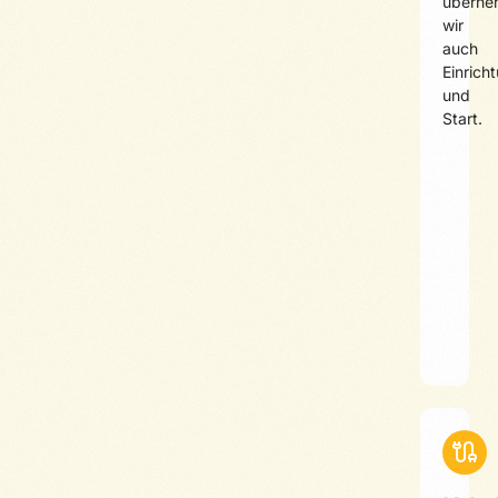
überne
wir
auch
Einrich
und
Start.