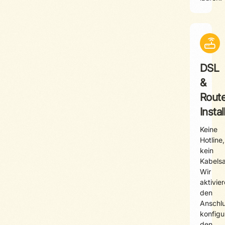
DSL
&
Route
Instal
Keine
Hotline,
kein
Kabelsa
Wir
aktivie
den
Anschlu
konfigu
den